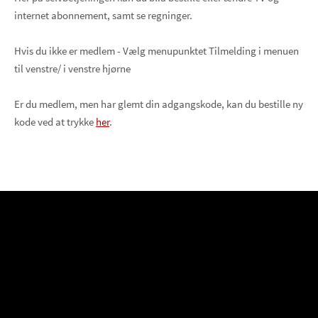
internet abonnement, samt se regninger.
Hvis du ikke er medlem - Vælg menupunktet Tilmelding i menuen
til venstre/ i venstre hjørne
Er du medlem, men har glemt din adgangskode, kan du bestille ny
kode ved at trykke
her
.